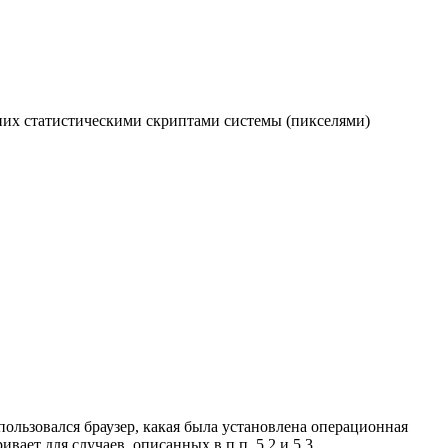
них статистическими скриптами системы (пикселями)
пользовался браузер, какая была установлена операционная
ет для случаев, описанных в п.п. 5.2 и 5.3.