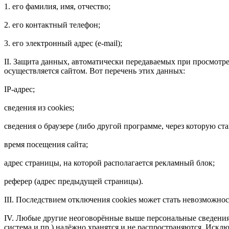
1. его фамилия, имя, отчество;
2. его контактный телефон;
3. его электронный адрес (e-mail);
II. Защита данных, автоматически передаваемых при просмотр
осуществляется сайтом. Вот перечень этих данных:
IP-адрес;
сведения из cookies;
сведения о браузере (либо другой программе, через которую ст
время посещения сайта;
адрес страницы, на которой располагается рекламный блок;
реферер (адрес предыдущей страницы).
III. Последствием отключения cookies может стать невозможно
IV. Любые другие неоговорённые выше персональные сведения (
система и пр.) надёжно хранятся и не распространяются. Искл