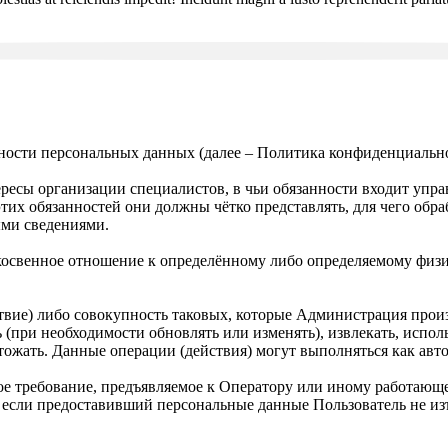
ости персональных данных (далее – Политика конфиденциально
сы организации специалистов, в чьи обязанности входит управл
их обязанностей они должны чётко представлять, для чего обра
ыми сведениями.
освенное отношение к определённому либо определяемому физи
твие) либо совокупность таковых, которые Администрация прои
 (при необходимости обновлять или изменять), извлекать, исполь
чтожать. Данные операции (действия) могут выполняться как авт
е требование, предъявляемое к Оператору или иному работающ
 если предоставивший персональные данные Пользователь не изъя