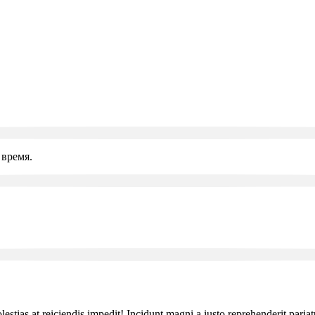
время.
olestias at reiciendis impedit! Incidunt magni a iusto reprehenderit pari